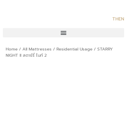
TH
EN
Home
/
All Mattresses
/
Residential Usage
/ STARRY
NIGHT II สตาร์รี่ ไนท์ 2